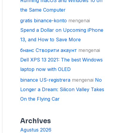
Running macOS and Windows 10 on
the Same Computer
gratis binance-konto
mengenai
Spend a Dollar on Upcoming iPhone
13, and How to Save More
бнанс Створити акаунт
mengenai
Dell XPS 13 2021: The best Windows
laptop now with OLED
binance US-registrera
mengenai
No
Longer a Dream: Silicon Valley Takes
On the Flying Car
Archives
Agustus 2026