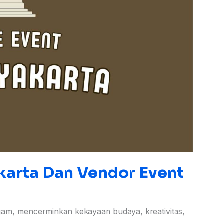
karta Dan Vendor Event
gam, mencerminkan kekayaan budaya, kreativitas,