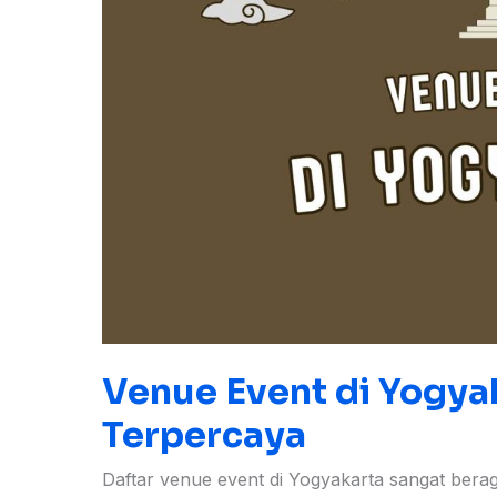
Venue Event di Yogya
Terpercaya
Daftar venue event di Yogyakarta sangat bera