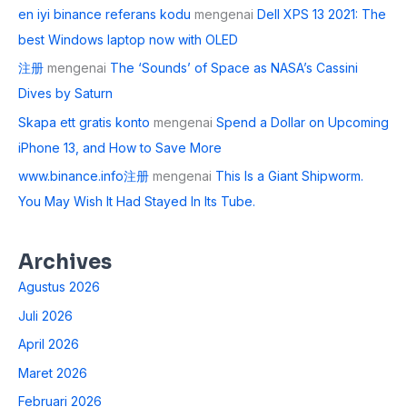
en iyi binance referans kodu
mengenai
Dell XPS 13 2021: The
best Windows laptop now with OLED
注册
mengenai
The ‘Sounds’ of Space as NASA’s Cassini
Dives by Saturn
Skapa ett gratis konto
mengenai
Spend a Dollar on Upcoming
iPhone 13, and How to Save More
www.binance.info注册
mengenai
This Is a Giant Shipworm.
You May Wish It Had Stayed In Its Tube.
Archives
Agustus 2026
Juli 2026
April 2026
Maret 2026
Februari 2026