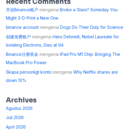
Recent Comments
开设Binance账户
mengenai
Broke a Glass? Someday You
Might 3-D-Print a New One
binance account
mengenai
Dogs Do Their Duty for Science
创建免费账户
mengenai
Hans Dehmelt, Nobel Laureate for
Isolating Electrons, Dies at 94
Binance注册奖金
mengenai
iPad Pro M1 Chip: Bringing The
MacBook Pro Power
Skapa personligt konto
mengenai
Why Netflix shares are
down 10%
Archives
Agustus 2026
Juli 2026
April 2026