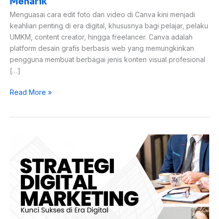
Menarik
Konten
Lebih
Menguasai cara edit foto dan video di Canva kini menjadi
Menarik
keahlian penting di era digital, khususnya bagi pelajar, pelaku
UMKM, content creator, hingga freelancer. Canva adalah
platform desain grafis berbasis web yang memungkinkan
pengguna membuat berbagai jenis konten visual profesional
[…]
Read More »
8
Strategi
Digital
Marketing
Kunci
Sukses
Bisnis
di