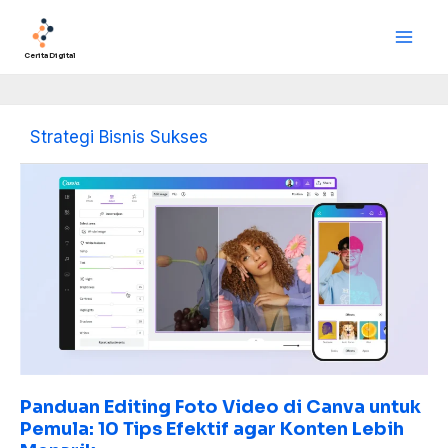
Lewati
Main
ke
Men
konten
Cerita Digital
Strategi Bisnis Sukses
Panduan
Editing
Foto
Video
di
Canva
untuk
Pemula:
10
Tips
Efektif
Panduan Editing Foto Video di Canva untuk
Pemula: 10 Tips Efektif agar Konten Lebih
agar