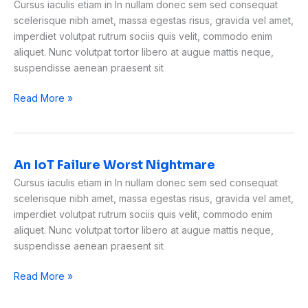
Do
Cursus iaculis etiam in In nullam donec sem sed consequat
Their
scelerisque nibh amet, massa egestas risus, gravida vel amet,
Duty
imperdiet volutpat rutrum sociis quis velit, commodo enim
for
aliquet. Nunc volutpat tortor libero at augue mattis neque,
Science
suspendisse aenean praesent sit
Read More »
An IoT Failure Worst Nightmare
An
IoT
Cursus iaculis etiam in In nullam donec sem sed consequat
Failure
scelerisque nibh amet, massa egestas risus, gravida vel amet,
Worst
imperdiet volutpat rutrum sociis quis velit, commodo enim
Nightmare
aliquet. Nunc volutpat tortor libero at augue mattis neque,
suspendisse aenean praesent sit
Read More »