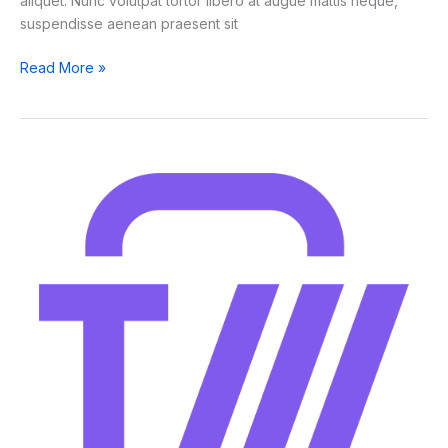
aliquet. Nunc volutpat tortor libero at augue mattis neque,
suspendisse aenean praesent sit
Read More »
Apple
opens
another
megastore
in
China
amid
William
Barr
criticism