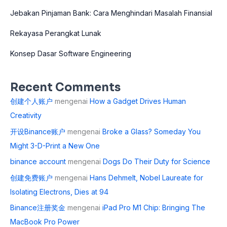
Jebakan Pinjaman Bank: Cara Menghindari Masalah Finansial
Rekayasa Perangkat Lunak
Konsep Dasar Software Engineering
Recent Comments
创建个人账户
mengenai
How a Gadget Drives Human
Creativity
开设Binance账户
mengenai
Broke a Glass? Someday You
Might 3-D-Print a New One
binance account
mengenai
Dogs Do Their Duty for Science
创建免费账户
mengenai
Hans Dehmelt, Nobel Laureate for
Isolating Electrons, Dies at 94
Binance注册奖金
mengenai
iPad Pro M1 Chip: Bringing The
MacBook Pro Power