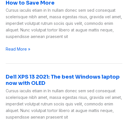
How to Save More
Cursus iaculis etiam in In nullam donec sem sed consequat
scelerisque nibh amet, massa egestas risus, gravida vel amet,
imperdiet volutpat rutrum sociis quis velit, commodo enim
aliquet. Nunc volutpat tortor libero at augue mattis neque,
suspendisse aenean praesent sit
Read More »
Dell XPS 13 2021: The best Windows laptop
Dell
now with OLED
XPS
13
Cursus iaculis etiam in In nullam donec sem sed consequat
2021:
scelerisque nibh amet, massa egestas risus, gravida vel amet,
The
imperdiet volutpat rutrum sociis quis velit, commodo enim
best
aliquet. Nunc volutpat tortor libero at augue mattis neque,
Windows
suspendisse aenean praesent sit
laptop