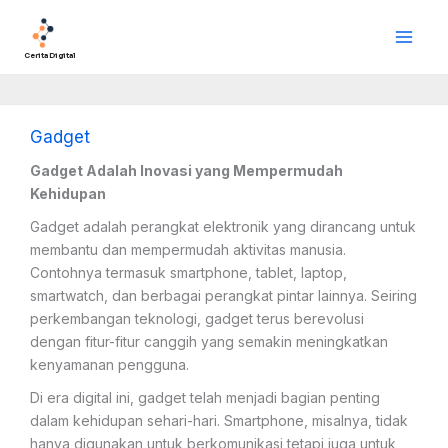
Lewati
Main
ke
Men
konten
Cerita Digital
Gadget
Gadget Adalah Inovasi yang Mempermudah
Kehidupan
Gadget adalah perangkat elektronik yang dirancang untuk
membantu dan mempermudah aktivitas manusia.
Contohnya termasuk smartphone, tablet, laptop,
smartwatch, dan berbagai perangkat pintar lainnya. Seiring
perkembangan teknologi, gadget terus berevolusi
dengan fitur-fitur canggih yang semakin meningkatkan
kenyamanan pengguna.
Di era digital ini, gadget telah menjadi bagian penting
dalam kehidupan sehari-hari. Smartphone, misalnya, tidak
hanya digunakan untuk berkomunikasi tetapi juga untuk