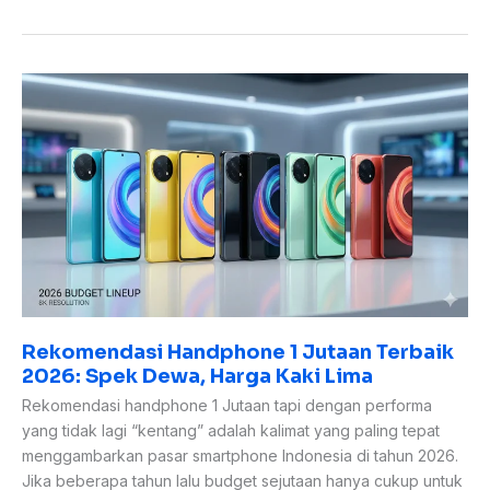
Rekomendasi
Handphone
1
Jutaan
Terbaik
2026:
Spek
Dewa,
Harga
Kaki
Lima
Rekomendasi Handphone 1 Jutaan Terbaik
2026: Spek Dewa, Harga Kaki Lima
Rekomendasi handphone 1 Jutaan tapi dengan performa
yang tidak lagi “kentang” adalah kalimat yang paling tepat
menggambarkan pasar smartphone Indonesia di tahun 2026.
Jika beberapa tahun lalu budget sejutaan hanya cukup untuk