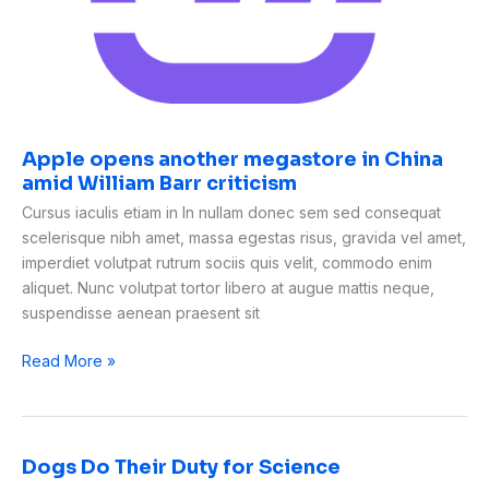
Apple opens another megastore in China
amid William Barr criticism
Cursus iaculis etiam in In nullam donec sem sed consequat
scelerisque nibh amet, massa egestas risus, gravida vel amet,
imperdiet volutpat rutrum sociis quis velit, commodo enim
aliquet. Nunc volutpat tortor libero at augue mattis neque,
suspendisse aenean praesent sit
Read More »
Dogs Do Their Duty for Science
Dogs