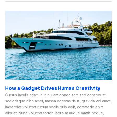
How
a
Gadget
Drives
Human
Creativity
How a Gadget Drives Human Creativity
Cursus iaculis etiam in In nullam donec sem sed consequat
scelerisque nibh amet, massa egestas risus, gravida vel amet,
imperdiet volutpat rutrum sociis quis velit, commodo enim
aliquet. Nunc volutpat tortor libero at augue mattis neque,