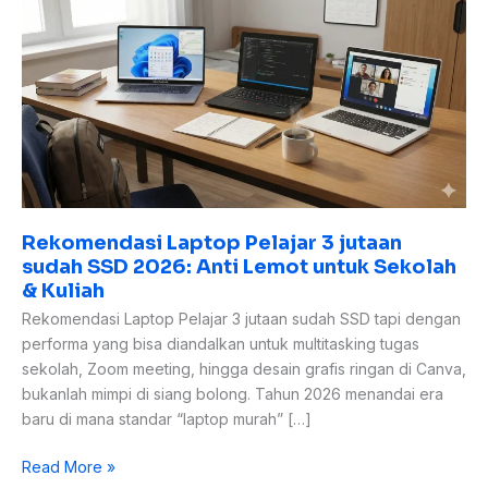
Laptop
Pelajar
3
jutaan
sudah
SSD
2026:
Anti
Lemot
untuk
Rekomendasi Laptop Pelajar 3 jutaan
Sekolah
sudah SSD 2026: Anti Lemot untuk Sekolah
&
& Kuliah
Kuliah
Rekomendasi Laptop Pelajar 3 jutaan sudah SSD tapi dengan
performa yang bisa diandalkan untuk multitasking tugas
sekolah, Zoom meeting, hingga desain grafis ringan di Canva,
bukanlah mimpi di siang bolong. Tahun 2026 menandai era
baru di mana standar “laptop murah” […]
Read More »