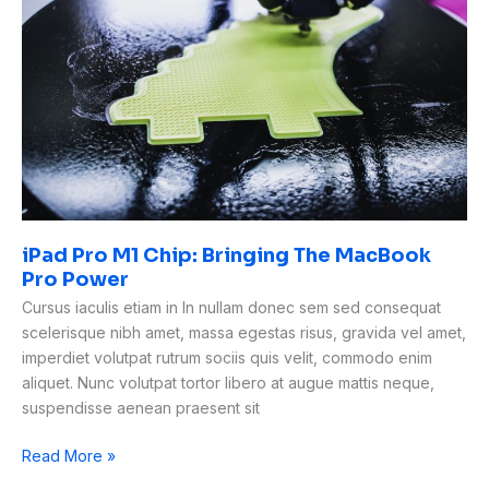
Chip:
Bringing
The
MacBook
Pro
Power
iPad Pro M1 Chip: Bringing The MacBook
Pro Power
Cursus iaculis etiam in In nullam donec sem sed consequat
scelerisque nibh amet, massa egestas risus, gravida vel amet,
imperdiet volutpat rutrum sociis quis velit, commodo enim
aliquet. Nunc volutpat tortor libero at augue mattis neque,
suspendisse aenean praesent sit
Read More »