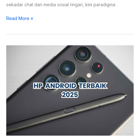
sekadar chat dan media sosial ringan, kini paradigma
Read More »
Daftar
HP
Android
Terbaik
2025:
Spesifikasi,
Fitur,
dan
Rekomendasi
Pilihan