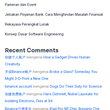
Pameran dan Event
Jebakan Pinjaman Bank: Cara Menghindari Masalah Finansial
Rekayasa Perangkat Lunak
Konsep Dasar Software Engineering
Recent Comments
创建个人账户
mengenai
How a Gadget Drives Human
Creativity
开设Binance账户
mengenai
Broke a Glass? Someday You
Might 3-D-Print a New One
binance account
mengenai
Dogs Do Their Duty for Science
创建免费账户
mengenai
Hans Dehmelt, Nobel Laureate for
Isolating Electrons, Dies at 94
Binance注册奖金
mengenai
iPad Pro M1 Chip: Bringing The