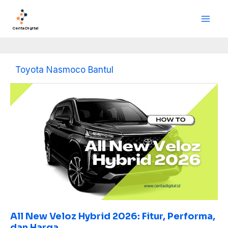
Lewati
Main
ke
Men
konten
Cerita Digital
Toyota Nasmoco Bantul
All
New
Veloz
Hybrid
2026:
Fitur,
Performa,
dan
Harga
All New Veloz Hybrid 2026: Fitur, Performa,
dan Harga