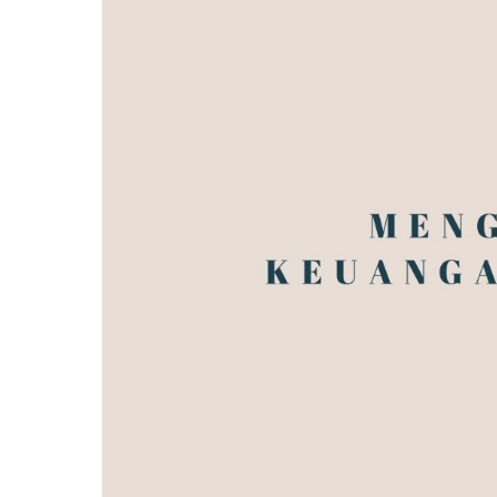
Keuangan
Pribadi:
Kunci
Stabilitas
dan
Kebebasan
Finansial