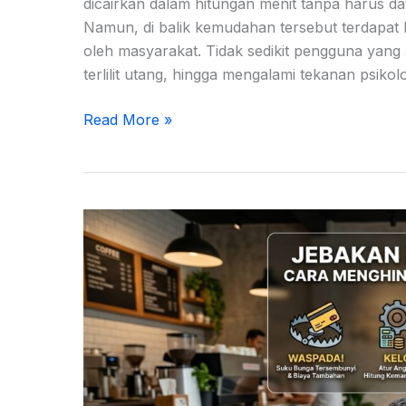
dicairkan dalam hitungan menit tanpa harus 
Namun, di balik kemudahan tersebut terdapat be
oleh masyarakat. Tidak sedikit pengguna yang
terlilit utang, hingga mengalami tekanan psikol
Read More »
Jebakan
Pinjaman
Bank:
Cara
Menghindari
Masalah
Finansial