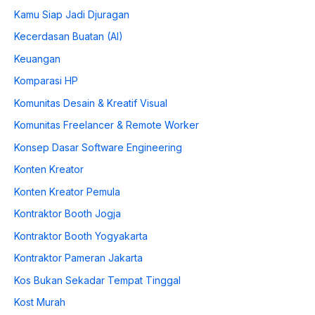
Kamu Siap Jadi Djuragan
Kecerdasan Buatan (AI)
Keuangan
Komparasi HP
Komunitas Desain & Kreatif Visual
Komunitas Freelancer & Remote Worker
Konsep Dasar Software Engineering
Konten Kreator
Konten Kreator Pemula
Kontraktor Booth Jogja
Kontraktor Booth Yogyakarta
Kontraktor Pameran Jakarta
Kos Bukan Sekadar Tempat Tinggal
Kost Murah