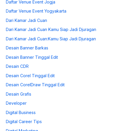
Daftar Venue Event Jogja
Daftar Venue Event Yogyakarta
Dari Kamar Jadi Cuan
Dari Kamar Jadi Cuan Kamu Siap Jadi Djuragan
Dari Kamar Jadi Cuan:Kamu Siap Jadi Djuragan
Desain Banner Barkas
Desain Banner Tinggal Edit
Desain CDR
Desain Corel Tinggal Edit
Desain CorelDraw Tinggal Edit
Desain Grafis
Developer
Digital Business
Digital Career Tips
Digital Marketing