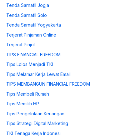
Tenda Sarnafil Jogja
Tenda Sarnafil Solo
Tenda Sarnafil Yogyakarta
Terjerat Pinjaman Online
Terjerat Pinjol
TIPS FINANCIAL FREEDOM
Tips Lolos Menjadi TKI
Tips Melamar Kerja Lewat Email
TIPS MEMBANGUN FINANCIAL FREEDOM
Tips Membeli Rumah
Tips Memilih HP
Tips Pengelolaan Keuangan
Tips Strategi Digital Marketing
TKI Tenaga Kerja Indonesi