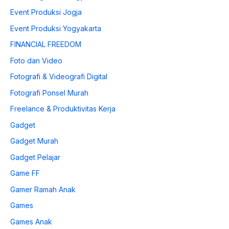
Event Produksi Jogja
Event Produksi Yogyakarta
FINANCIAL FREEDOM
Foto dan Video
Fotografi & Videografi Digital
Fotografi Ponsel Murah
Freelance & Produktivitas Kerja
Gadget
Gadget Murah
Gadget Pelajar
Game FF
Gamer Ramah Anak
Games
Games Anak