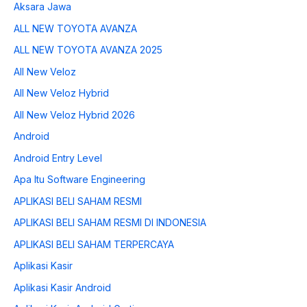
Aksara Jawa
ALL NEW TOYOTA AVANZA
ALL NEW TOYOTA AVANZA 2025
All New Veloz
All New Veloz Hybrid
All New Veloz Hybrid 2026
Android
Android Entry Level
Apa Itu Software Engineering
APLIKASI BELI SAHAM RESMI
APLIKASI BELI SAHAM RESMI DI INDONESIA
APLIKASI BELI SAHAM TERPERCAYA
Aplikasi Kasir
Aplikasi Kasir Android