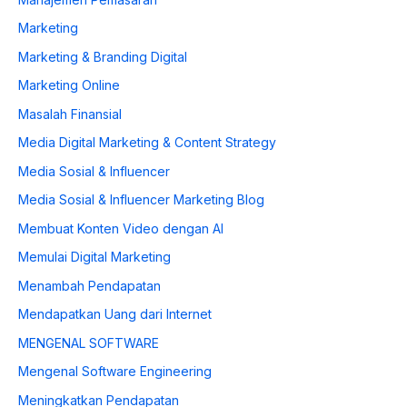
Marketing
Marketing & Branding Digital
Marketing Online
Masalah Finansial
Media Digital Marketing & Content Strategy
Media Sosial & Influencer
Media Sosial & Influencer Marketing Blog
Membuat Konten Video dengan AI
Memulai Digital Marketing
Menambah Pendapatan
Mendapatkan Uang dari Internet
MENGENAL SOFTWARE
Mengenal Software Engineering
Meningkatkan Pendapatan