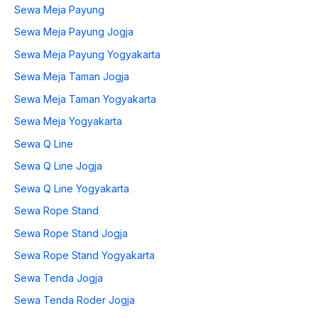
Sewa Meja Payung
Sewa Meja Payung Jogja
Sewa Meja Payung Yogyakarta
Sewa Meja Taman Jogja
Sewa Meja Taman Yogyakarta
Sewa Meja Yogyakarta
Sewa Q Line
Sewa Q Line Jogja
Sewa Q Line Yogyakarta
Sewa Rope Stand
Sewa Rope Stand Jogja
Sewa Rope Stand Yogyakarta
Sewa Tenda Jogja
Sewa Tenda Roder Jogja