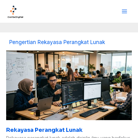
Lewati
Main
ke
Men
konten
Cerita Digital
Pengertian Rekayasa Perangkat Lunak
Rekayasa
Perangkat
Lunak
Rekayasa Perangkat Lunak
Rekayasa perangkat lunak adalah disiplin ilmu yang berfokus