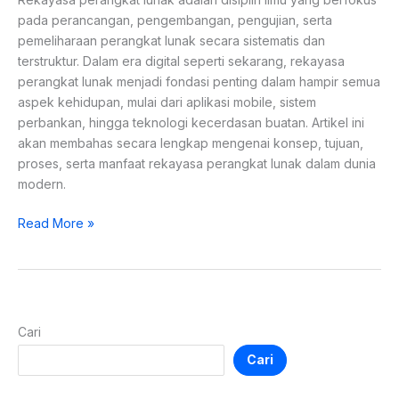
pada perancangan, pengembangan, pengujian, serta
pemeliharaan perangkat lunak secara sistematis dan
terstruktur. Dalam era digital seperti sekarang, rekayasa
perangkat lunak menjadi fondasi penting dalam hampir semua
aspek kehidupan, mulai dari aplikasi mobile, sistem
perbankan, hingga teknologi kecerdasan buatan. Artikel ini
akan membahas secara lengkap mengenai konsep, tujuan,
proses, serta manfaat rekayasa perangkat lunak dalam dunia
modern.
Read More »
Cari
Cari