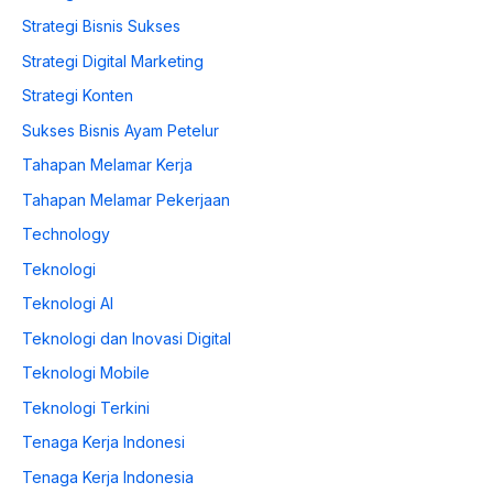
Strategi Bisnis Sukses
Strategi Digital Marketing
Strategi Konten
Sukses Bisnis Ayam Petelur
Tahapan Melamar Kerja
Tahapan Melamar Pekerjaan
Technology
Teknologi
Teknologi AI
Teknologi dan Inovasi Digital
Teknologi Mobile
Teknologi Terkini
Tenaga Kerja Indonesi
Tenaga Kerja Indonesia