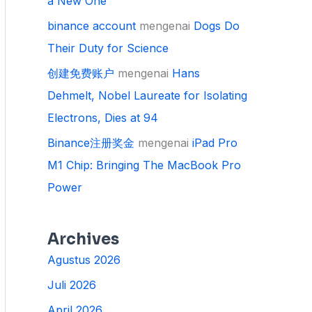
a New One
binance account
mengenai
Dogs Do
Their Duty for Science
创建免费账户
mengenai
Hans
Dehmelt, Nobel Laureate for Isolating
Electrons, Dies at 94
Binance注册奖金
mengenai
iPad Pro
M1 Chip: Bringing The MacBook Pro
Power
Archives
Agustus 2026
Juli 2026
April 2026