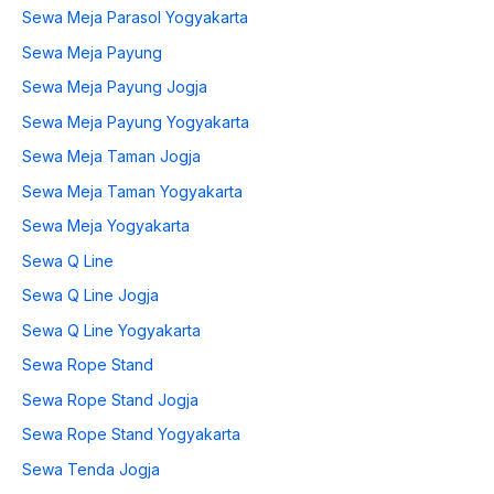
Sewa Meja Parasol Yogyakarta
Sewa Meja Payung
Sewa Meja Payung Jogja
Sewa Meja Payung Yogyakarta
Sewa Meja Taman Jogja
Sewa Meja Taman Yogyakarta
Sewa Meja Yogyakarta
Sewa Q Line
Sewa Q Line Jogja
Sewa Q Line Yogyakarta
Sewa Rope Stand
Sewa Rope Stand Jogja
Sewa Rope Stand Yogyakarta
Sewa Tenda Jogja