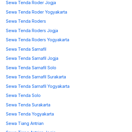
Sewa Tenda Roder Jogja
Sewa Tenda Roder Yogyakarta
Sewa Tenda Roders
Sewa Tenda Roders Jogja
Sewa Tenda Roders Yogyakarta
Sewa Tenda Sarnafil
Sewa Tenda Sarnafil Jogja
Sewa Tenda Sarnafil Solo
Sewa Tenda Sarnafil Surakarta
Sewa Tenda Sarnafil Yogyakarta
Sewa Tenda Solo
Sewa Tenda Surakarta
Sewa Tenda Yogyakarta
Sewa Tiang Antrian