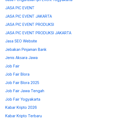
JASA PIC EVENT
JASA PIC EVENT JAKARTA
JASA PIC EVENT PRODUKSI
JASA PIC EVENT PRODUKSI JAKARTA
Jasa SEO Website
Jebakan Pinjaman Bank
Jenis Aksara Jawa
Job Fair
Job Fair Blora
Job Fair Blora 2025
Job Fair Jawa Tengah
Job Fair Yogyakarta
Kabar Kripto 2026
Kabar Kripto Terbaru