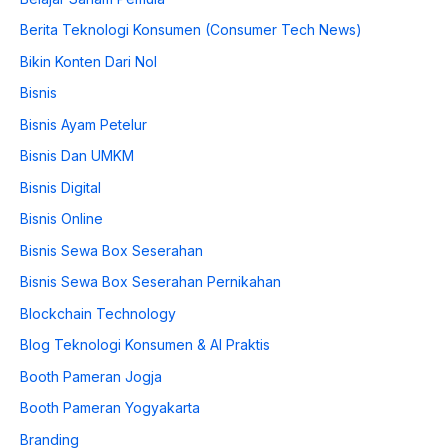
Berita Teknologi Konsumen (Consumer Tech News)
Bikin Konten Dari Nol
Bisnis
Bisnis Ayam Petelur
Bisnis Dan UMKM
Bisnis Digital
Bisnis Online
Bisnis Sewa Box Seserahan
Bisnis Sewa Box Seserahan Pernikahan
Blockchain Technology
Blog Teknologi Konsumen & AI Praktis
Booth Pameran Jogja
Booth Pameran Yogyakarta
Branding