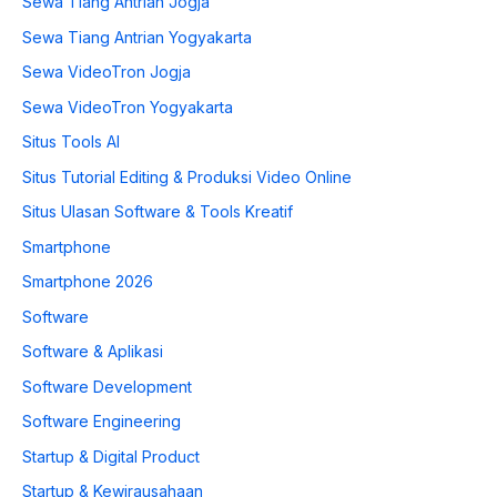
Sewa Tiang Antrian Jogja
Sewa Tiang Antrian Yogyakarta
Sewa VideoTron Jogja
Sewa VideoTron Yogyakarta
Situs Tools AI
Situs Tutorial Editing & Produksi Video Online
Situs Ulasan Software & Tools Kreatif
Smartphone
Smartphone 2026
Software
Software & Aplikasi
Software Development
Software Engineering
Startup & Digital Product
Startup & Kewirausahaan