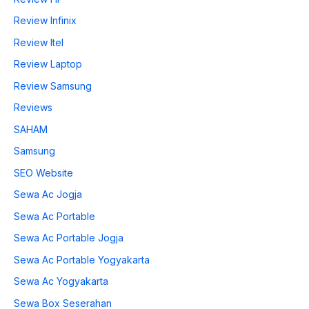
Review Infinix
Review Itel
Review Laptop
Review Samsung
Reviews
SAHAM
Samsung
SEO Website
Sewa Ac Jogja
Sewa Ac Portable
Sewa Ac Portable Jogja
Sewa Ac Portable Yogyakarta
Sewa Ac Yogyakarta
Sewa Box Seserahan