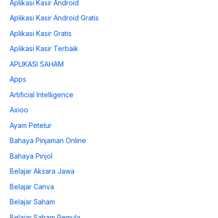
Aplikasi Kasir Android
Aplikasi Kasir Android Gratis
Aplikasi Kasir Gratis
Aplikasi Kasir Terbaik
APLIKASI SAHAM
Apps
Artificial Intelligence
Axioo
Ayam Petelur
Bahaya Pinjaman Online
Bahaya Pinjol
Belajar Aksara Jawa
Belajar Canva
Belajar Saham
Belajar Saham Pemula