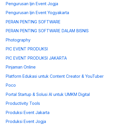
Pengurusan Ijin Event Jogja
Pengurusan Ijin Event Yogyakarta
PERAN PENTING SOFTWARE
PERAN PENTING SOFTWARE DALAM BISNIS
Photography
PIC EVENT PRODUKSI
PIC EVENT PRODUKSI JAKARTA
Pinjaman Online
Platform Edukasi untuk Content Creator & YouTuber
Poco
Portal Startup & Solusi AI untuk UMKM Digital
Productivity Tools
Produksi Event Jakarta
Produksi Event Jogja