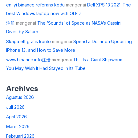
en iyi binance referans kodu
mengenai
Dell XPS 13 2021: The
best Windows laptop now with OLED
注册
mengenai
The ‘Sounds’ of Space as NASA’s Cassini
Dives by Saturn
Skapa ett gratis konto
mengenai
Spend a Dollar on Upcoming
iPhone 13, and How to Save More
www.binance.info注册
mengenai
This Is a Giant Shipworm.
You May Wish It Had Stayed In Its Tube.
Archives
Agustus 2026
Juli 2026
April 2026
Maret 2026
Februari 2026