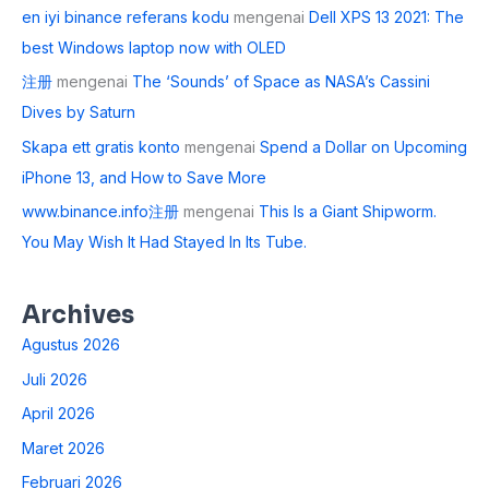
en iyi binance referans kodu
mengenai
Dell XPS 13 2021: The
best Windows laptop now with OLED
注册
mengenai
The ‘Sounds’ of Space as NASA’s Cassini
Dives by Saturn
Skapa ett gratis konto
mengenai
Spend a Dollar on Upcoming
iPhone 13, and How to Save More
www.binance.info注册
mengenai
This Is a Giant Shipworm.
You May Wish It Had Stayed In Its Tube.
Archives
Agustus 2026
Juli 2026
April 2026
Maret 2026
Februari 2026