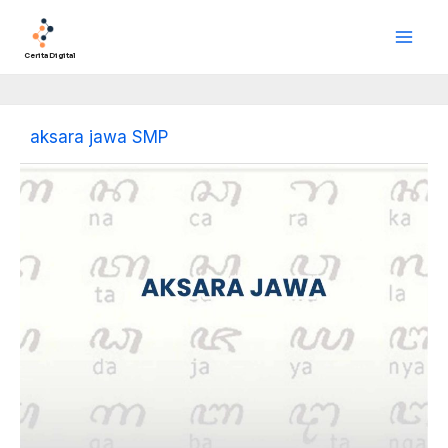
Lewati
Main
ke
Men
konten
Cerita Digital
aksara jawa SMP
Jenis
Aksara
Jawa:
Belajar
Lebih
Cepat