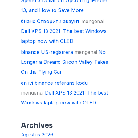
Spend a Dollar on Upcoming iPhone
13, and How to Save More
бнанс Створити акаунт
mengenai
Dell XPS 13 2021: The best Windows
laptop now with OLED
binance US-registrera
mengenai
No
Longer a Dream: Silicon Valley Takes
On the Flying Car
en iyi binance referans kodu
mengenai
Dell XPS 13 2021: The best
Windows laptop now with OLED
Archives
Agustus 2026