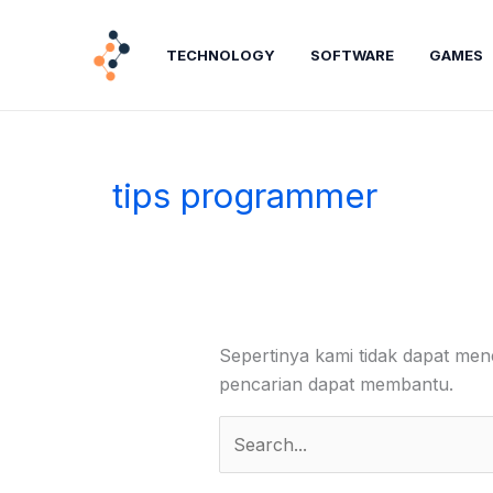
Lewati
Cari
ke
untuk:
TECHNOLOGY
SOFTWARE
GAMES
konten
tips programmer
Sepertinya kami tidak dapat me
pencarian dapat membantu.