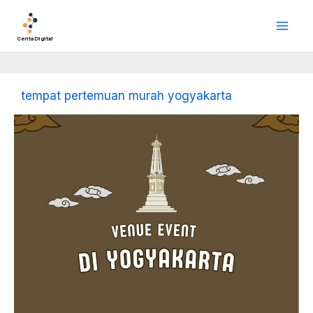
Lewati
Main
ke
Men
konten
Cerita Digital
tempat pertemuan murah yogyakarta
Venue
Event
di
Yogyakarta
Dan
Vendor
Event
Terpercaya