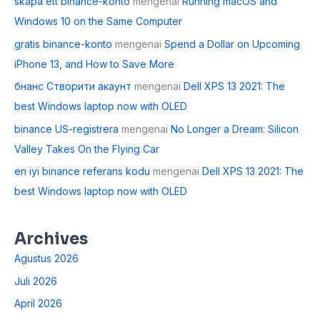
skapa ett binance-konto
mengenai
Running macOS and
Windows 10 on the Same Computer
gratis binance-konto
mengenai
Spend a Dollar on Upcoming
iPhone 13, and How to Save More
бнанс Створити акаунт
mengenai
Dell XPS 13 2021: The
best Windows laptop now with OLED
binance US-registrera
mengenai
No Longer a Dream: Silicon
Valley Takes On the Flying Car
en iyi binance referans kodu
mengenai
Dell XPS 13 2021: The
best Windows laptop now with OLED
Archives
Agustus 2026
Juli 2026
April 2026