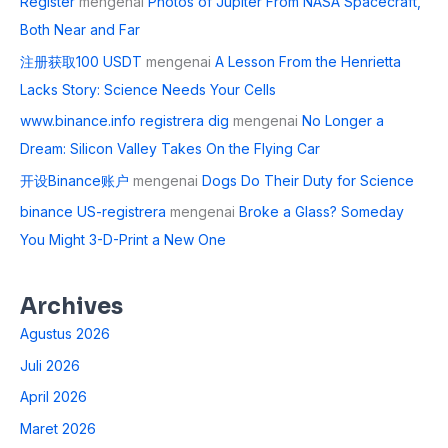
Register
mengenai
Photos of Jupiter From NASA Spacecraft,
Both Near and Far
注册获取100 USDT
mengenai
A Lesson From the Henrietta
Lacks Story: Science Needs Your Cells
www.binance.info registrera dig
mengenai
No Longer a
Dream: Silicon Valley Takes On the Flying Car
开设Binance账户
mengenai
Dogs Do Their Duty for Science
binance US-registrera
mengenai
Broke a Glass? Someday
You Might 3-D-Print a New One
Archives
Agustus 2026
Juli 2026
April 2026
Maret 2026