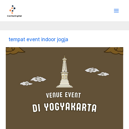
Lewati
Main
ke
Men
konten
Cerita Digital
tempat event indoor jogja
Venue
Event
di
Yogyakarta
Dan
Vendor
Event
Terpercaya