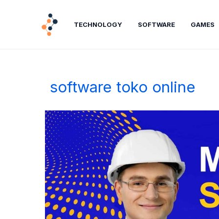
Lewati
ke
TECHNOLOGY
SOFTWARE
GAMES
konten
software toko online
Mengenal
Software:
Pengertian,
Jenis,
dan
Peran
Pentingnya
di
Era