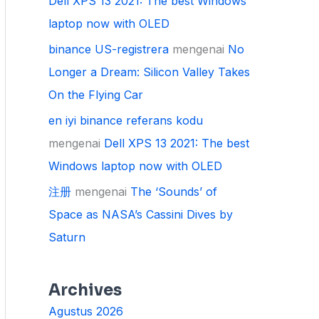
Dell XPS 13 2021: The best Windows
laptop now with OLED
binance US-registrera
mengenai
No
Longer a Dream: Silicon Valley Takes
On the Flying Car
en iyi binance referans kodu
mengenai
Dell XPS 13 2021: The best
Windows laptop now with OLED
注册
mengenai
The ‘Sounds’ of
Space as NASA’s Cassini Dives by
Saturn
Archives
Agustus 2026