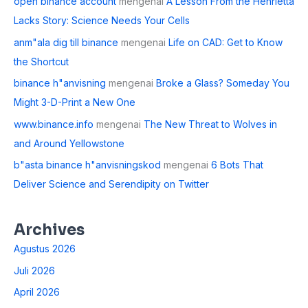
open binance account
mengenai
A Lesson From the Henrietta
Lacks Story: Science Needs Your Cells
anm"ala dig till binance
mengenai
Life on CAD: Get to Know
the Shortcut
binance h"anvisning
mengenai
Broke a Glass? Someday You
Might 3-D-Print a New One
www.binance.info
mengenai
The New Threat to Wolves in
and Around Yellowstone
b"asta binance h"anvisningskod
mengenai
6 Bots That
Deliver Science and Serendipity on Twitter
Archives
Agustus 2026
Juli 2026
April 2026