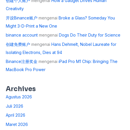
创建个人账户
mengenai
How a Gadget Drives Human
Creativity
开设Binance账户
mengenai
Broke a Glass? Someday You
Might 3-D-Print a New One
binance account
mengenai
Dogs Do Their Duty for Science
创建免费账户
mengenai
Hans Dehmelt, Nobel Laureate for
Isolating Electrons, Dies at 94
Binance注册奖金
mengenai
iPad Pro M1 Chip: Bringing The
MacBook Pro Power
Archives
Agustus 2026
Juli 2026
April 2026
Maret 2026