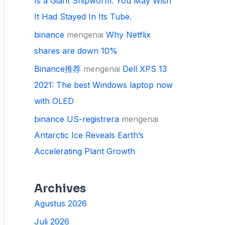
Is a Giant Shipworm. You May Wish
It Had Stayed In Its Tube.
binance
mengenai
Why Netflix
shares are down 10%
Binance推荐
mengenai
Dell XPS 13
2021: The best Windows laptop now
with OLED
binance US-registrera
mengenai
Antarctic Ice Reveals Earth’s
Accelerating Plant Growth
Archives
Agustus 2026
Juli 2026