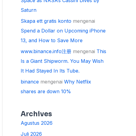
Space as NASA’s Cassini Dives by
Saturn
Skapa ett gratis konto
mengenai
Spend a Dollar on Upcoming iPhone
13, and How to Save More
www.binance.info注册
mengenai
This
Is a Giant Shipworm. You May Wish
It Had Stayed In Its Tube.
binance
mengenai
Why Netflix
shares are down 10%
Archives
Agustus 2026
Juli 2026