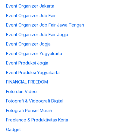
Event Organizer Jakarta
Event Organizer Job Fair
Event Organizer Job Fair Jawa Tengah
Event Organizer Job Fair Jogja
Event Organizer Jogja
Event Organizer Yogyakarta
Event Produksi Jogja
Event Produksi Yogyakarta
FINANCIAL FREEDOM
Foto dan Video
Fotografi & Videografi Digital
Fotografi Ponsel Murah
Freelance & Produktivitas Kerja
Gadget