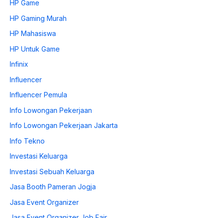
HP Game
HP Gaming Murah
HP Mahasiswa
HP Untuk Game
Infinix
Influencer
Influencer Pemula
Info Lowongan Pekerjaan
Info Lowongan Pekerjaan Jakarta
Info Tekno
Investasi Keluarga
Investasi Sebuah Keluarga
Jasa Booth Pameran Jogja
Jasa Event Organizer
Jasa Event Organizer Job Fair