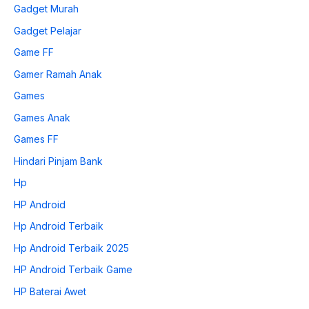
Gadget Murah
Gadget Pelajar
Game FF
Gamer Ramah Anak
Games
Games Anak
Games FF
Hindari Pinjam Bank
Hp
HP Android
Hp Android Terbaik
Hp Android Terbaik 2025
HP Android Terbaik Game
HP Baterai Awet