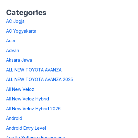
Categories
AC Jogja
AC Yogyakarta
Acer
Advan
Aksara Jawa
ALL NEW TOYOTA AVANZA
ALL NEW TOYOTA AVANZA 2025
All New Veloz
All New Veloz Hybrid
All New Veloz Hybrid 2026
Android
Android Entry Level
Apa Itu Software Engineering