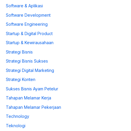
Software & Aplikasi
Software Development
Software Engineering
Startup & Digital Product
Startup & Kewirausahaan
Strategi Bisnis
Strategi Bisnis Sukses
Strategi Digital Marketing
Strategi Konten
Sukses Bisnis Ayam Petelur
Tahapan Melamar Kerja
Tahapan Melamar Pekerjaan
Technology
Teknologi