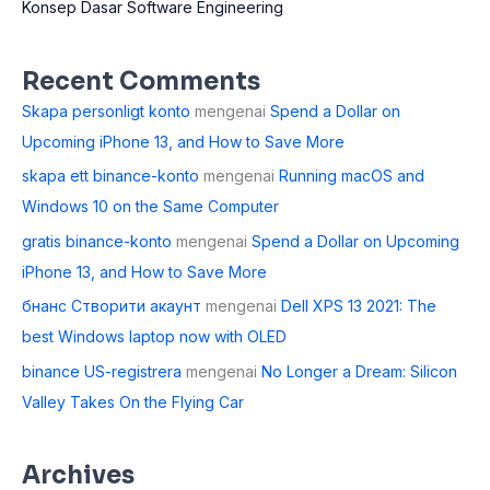
Konsep Dasar Software Engineering
Recent Comments
Skapa personligt konto
mengenai
Spend a Dollar on
Upcoming iPhone 13, and How to Save More
skapa ett binance-konto
mengenai
Running macOS and
Windows 10 on the Same Computer
gratis binance-konto
mengenai
Spend a Dollar on Upcoming
iPhone 13, and How to Save More
бнанс Створити акаунт
mengenai
Dell XPS 13 2021: The
best Windows laptop now with OLED
binance US-registrera
mengenai
No Longer a Dream: Silicon
Valley Takes On the Flying Car
Archives