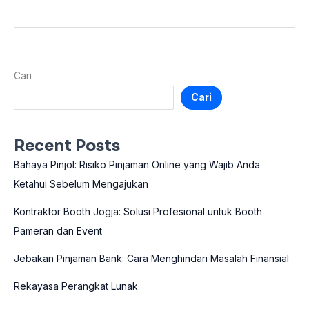
Cari
Cari
Recent Posts
Bahaya Pinjol: Risiko Pinjaman Online yang Wajib Anda
Ketahui Sebelum Mengajukan
Kontraktor Booth Jogja: Solusi Profesional untuk Booth
Pameran dan Event
Jebakan Pinjaman Bank: Cara Menghindari Masalah Finansial
Rekayasa Perangkat Lunak