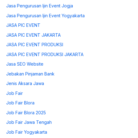
Jasa Pengurusan Ijin Event Jogja
Jasa Pengurusan Ijin Event Yogyakarta
JASA PIC EVENT
JASA PIC EVENT JAKARTA
JASA PIC EVENT PRODUKSI
JASA PIC EVENT PRODUKSI JAKARTA
Jasa SEO Website
Jebakan Pinjaman Bank
Jenis Aksara Jawa
Job Fair
Job Fair Blora
Job Fair Blora 2025
Job Fair Jawa Tengah
Job Fair Yogyakarta