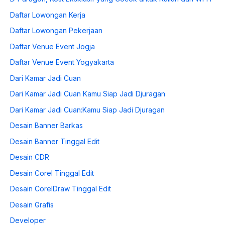
Daftar Lowongan Kerja
Daftar Lowongan Pekerjaan
Daftar Venue Event Jogja
Daftar Venue Event Yogyakarta
Dari Kamar Jadi Cuan
Dari Kamar Jadi Cuan Kamu Siap Jadi Djuragan
Dari Kamar Jadi Cuan:Kamu Siap Jadi Djuragan
Desain Banner Barkas
Desain Banner Tinggal Edit
Desain CDR
Desain Corel Tinggal Edit
Desain CorelDraw Tinggal Edit
Desain Grafis
Developer