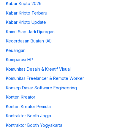
Kabar Kripto 2026
Kabar Kripto Terbaru
Kabar Kripto Update
Kamu Siap Jadi Djuragan
Kecerdasan Buatan (AI)
Keuangan
Komparasi HP
Komunitas Desain & Kreatif Visual
Komunitas Freelancer & Remote Worker
Konsep Dasar Software Engineering
Konten Kreator
Konten Kreator Pemula
Kontraktor Booth Jogja
Kontraktor Booth Yogyakarta