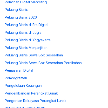
Pelatihan Digital Marketing
Peluang Bisnis
Peluang Bisnis 2026
Peluang Bisnis di Era Digital
Peluang Bisnis di Jogja
Peluang Bisnis di Yogyakarta
Peluang Bisnis Menjanjikan
Peluang Bisnis Sewa Box Seserahan
Peluang Bisnis Sewa Box Seserahan Pernikahan
Pemasaran Digital
Pemrograman
Pengelolaan Keuangan
Pengembangan Perangkat Lunak
Pengertian Rekayasa Perangkat Lunak