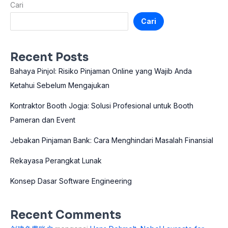
Cari
Cari
Recent Posts
Bahaya Pinjol: Risiko Pinjaman Online yang Wajib Anda
Ketahui Sebelum Mengajukan
Kontraktor Booth Jogja: Solusi Profesional untuk Booth
Pameran dan Event
Jebakan Pinjaman Bank: Cara Menghindari Masalah Finansial
Rekayasa Perangkat Lunak
Konsep Dasar Software Engineering
Recent Comments