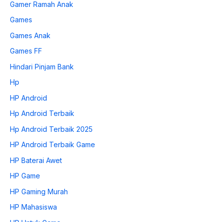
Gamer Ramah Anak
Games
Games Anak
Games FF
Hindari Pinjam Bank
Hp
HP Android
Hp Android Terbaik
Hp Android Terbaik 2025
HP Android Terbaik Game
HP Baterai Awet
HP Game
HP Gaming Murah
HP Mahasiswa