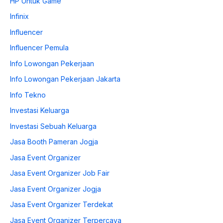
HP Untuk Game
Infinix
Influencer
Influencer Pemula
Info Lowongan Pekerjaan
Info Lowongan Pekerjaan Jakarta
Info Tekno
Investasi Keluarga
Investasi Sebuah Keluarga
Jasa Booth Pameran Jogja
Jasa Event Organizer
Jasa Event Organizer Job Fair
Jasa Event Organizer Jogja
Jasa Event Organizer Terdekat
Jasa Event Organizer Terpercaya