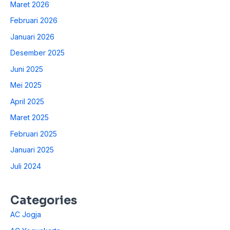
Maret 2026
Februari 2026
Januari 2026
Desember 2025
Juni 2025
Mei 2025
April 2025
Maret 2025
Februari 2025
Januari 2025
Juli 2024
Categories
AC Jogja