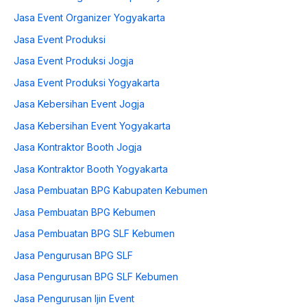
Jasa Event Organizer Yogyakarta
Jasa Event Produksi
Jasa Event Produksi Jogja
Jasa Event Produksi Yogyakarta
Jasa Kebersihan Event Jogja
Jasa Kebersihan Event Yogyakarta
Jasa Kontraktor Booth Jogja
Jasa Kontraktor Booth Yogyakarta
Jasa Pembuatan BPG Kabupaten Kebumen
Jasa Pembuatan BPG Kebumen
Jasa Pembuatan BPG SLF Kebumen
Jasa Pengurusan BPG SLF
Jasa Pengurusan BPG SLF Kebumen
Jasa Pengurusan Ijin Event