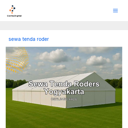
Lewati
Main
ke
Men
konten
Cerita Digital
sewa tenda roder
Sewa
Tenda
Roders
Yogyakarta,
Layanan
Terpercaya
Sewa
Tenda