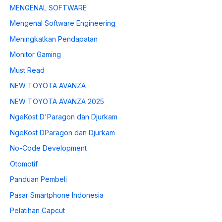
MENGENAL SOFTWARE
Mengenal Software Engineering
Meningkatkan Pendapatan
Monitor Gaming
Must Read
NEW TOYOTA AVANZA
NEW TOYOTA AVANZA 2025
NgeKost D'Paragon dan Djurkam
NgeKost DParagon dan Djurkam
No-Code Development
Otomotif
Panduan Pembeli
Pasar Smartphone Indonesia
Pelatihan Capcut