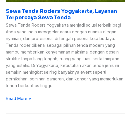
Sewa Tenda Roders Yogyakarta, Layanan
Terpercaya Sewa Tenda
Sewa Tenda Roders Yogyakarta menjadi solusi terbaik bagi
Anda yang ingin menggelar acara dengan nuansa elegan,
nyaman, dan profesional di tengah pesona kota budaya.
Tenda roder dikenal sebagai pilihan tenda modern yang
mampu memberikan kenyamanan maksimal dengan desain
struktur tanpa tiang tengah, ruang yang luas, serta tampilan
yang estetis. Di Yogyakarta, kebutuhan akan tenda jenis ini
semakin meningkat seiring banyaknya event seperti
pernikahan, seminar, pameran, dan konser yang memerlukan
tenda berkualitas tinggi.
Read More »