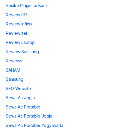
Resiko Pinjam di Bank
Review HP
Review Infinix
Review Itel
Review Laptop
Review Samsung
Reviews
SAHAM
Samsung
SEO Website
Sewa Ac Jogja
Sewa Ac Portable
Sewa Ac Portable Jogja
Sewa Ac Portable Yogyakarta