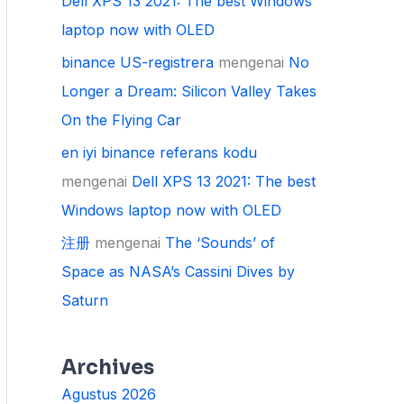
Dell XPS 13 2021: The best Windows
laptop now with OLED
binance US-registrera
mengenai
No
Longer a Dream: Silicon Valley Takes
On the Flying Car
en iyi binance referans kodu
mengenai
Dell XPS 13 2021: The best
Windows laptop now with OLED
注册
mengenai
The ‘Sounds’ of
Space as NASA’s Cassini Dives by
Saturn
Archives
Agustus 2026