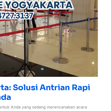
a: Solusi Antrian Rapi
nda
t untuk Anda yang sedang merencanakan acara