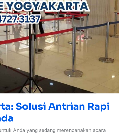
a: Solusi Antrian Rapi
nda
t untuk Anda yang sedang merencanakan acara