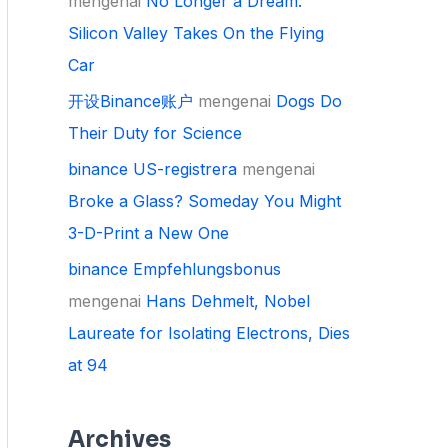
mengenai
No Longer a Dream:
Silicon Valley Takes On the Flying
Car
开设Binance账户
mengenai
Dogs Do
Their Duty for Science
binance US-registrera
mengenai
Broke a Glass? Someday You Might
3-D-Print a New One
binance Empfehlungsbonus
mengenai
Hans Dehmelt, Nobel
Laureate for Isolating Electrons, Dies
at 94
Archives