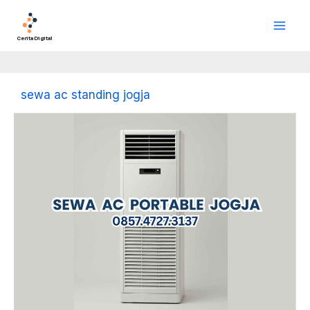
Lewati
Main
ke
Men
konten
Cerita Digital
sewa ac standing jogja
Sewa
AC
Portable
Jogja