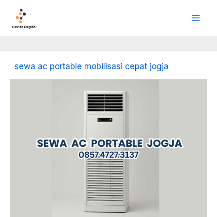
Lewati
Main
ke
Men
konten
Cerita Digital
sewa ac portable mobilisasi cepat jogja
Sewa
AC
Portable
Jogja