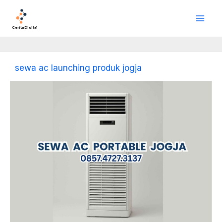
Lewati
Main
ke
Men
konten
Cerita Digital
sewa ac launching produk jogja
Sewa
AC
Portable
Jogja