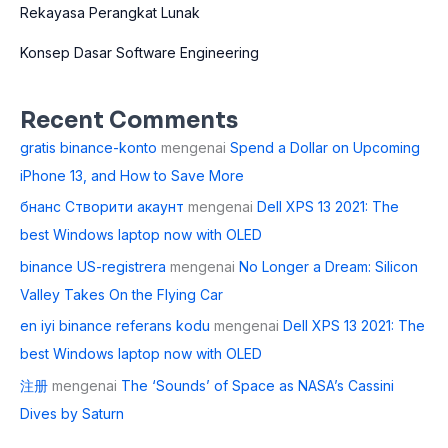
Rekayasa Perangkat Lunak
Konsep Dasar Software Engineering
Recent Comments
gratis binance-konto
mengenai
Spend a Dollar on Upcoming
iPhone 13, and How to Save More
бнанс Створити акаунт
mengenai
Dell XPS 13 2021: The
best Windows laptop now with OLED
binance US-registrera
mengenai
No Longer a Dream: Silicon
Valley Takes On the Flying Car
en iyi binance referans kodu
mengenai
Dell XPS 13 2021: The
best Windows laptop now with OLED
注册
mengenai
The ‘Sounds’ of Space as NASA’s Cassini
Dives by Saturn