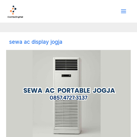
Lewati
Main
ke
Men
konten
Cerita Digital
sewa ac display jogja
Sewa
AC
Portable
Jogja