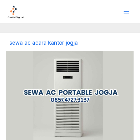
Lewati
Main
ke
Men
konten
Cerita Digital
sewa ac acara kantor jogja
Sewa
AC
Portable
Jogja