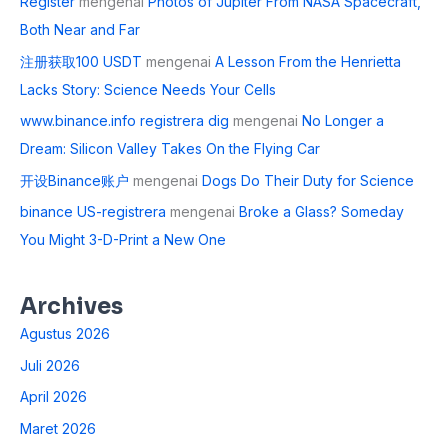
Register
mengenai
Photos of Jupiter From NASA Spacecraft,
Both Near and Far
注册获取100 USDT
mengenai
A Lesson From the Henrietta
Lacks Story: Science Needs Your Cells
www.binance.info registrera dig
mengenai
No Longer a
Dream: Silicon Valley Takes On the Flying Car
开设Binance账户
mengenai
Dogs Do Their Duty for Science
binance US-registrera
mengenai
Broke a Glass? Someday
You Might 3-D-Print a New One
Archives
Agustus 2026
Juli 2026
April 2026
Maret 2026