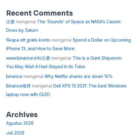
Recent Comments
注册
mengenai
The ‘Sounds’ of Space as NASA’s Cassini
Dives by Saturn
Skapa ett gratis konto
mengenai
Spend a Dollar on Upcoming
iPhone 13, and How to Save More
www.binance.info注册
mengenai
This Is a Giant Shipworm.
You May Wish It Had Stayed In Its Tube.
binance
mengenai
Why Netflix shares are down 10%
Binance推荐
mengenai
Dell XPS 13 2021: The best Windows
laptop now with OLED
Archives
Agustus 2026
Juli 2026