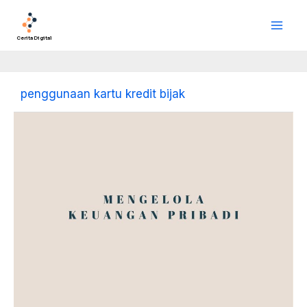
Lewati
Main
ke
Men
konten
Cerita Digital
penggunaan kartu kredit bijak
Mengelola
Keuangan
Pribadi:
Kunci
Stabilitas
dan
Kebebasan
Finansial