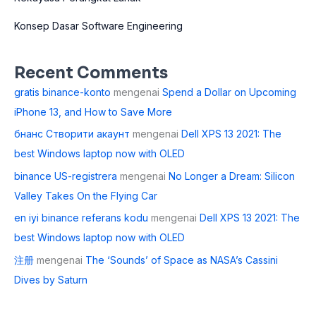
Konsep Dasar Software Engineering
Recent Comments
gratis binance-konto
mengenai
Spend a Dollar on Upcoming
iPhone 13, and How to Save More
бнанс Створити акаунт
mengenai
Dell XPS 13 2021: The
best Windows laptop now with OLED
binance US-registrera
mengenai
No Longer a Dream: Silicon
Valley Takes On the Flying Car
en iyi binance referans kodu
mengenai
Dell XPS 13 2021: The
best Windows laptop now with OLED
注册
mengenai
The ‘Sounds’ of Space as NASA’s Cassini
Dives by Saturn