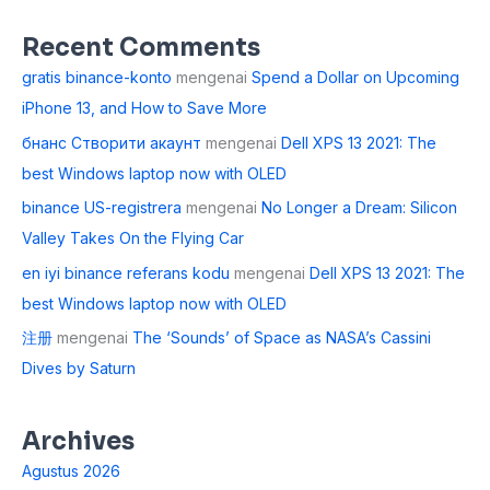
Recent Comments
gratis binance-konto
mengenai
Spend a Dollar on Upcoming
iPhone 13, and How to Save More
бнанс Створити акаунт
mengenai
Dell XPS 13 2021: The
best Windows laptop now with OLED
binance US-registrera
mengenai
No Longer a Dream: Silicon
Valley Takes On the Flying Car
en iyi binance referans kodu
mengenai
Dell XPS 13 2021: The
best Windows laptop now with OLED
注册
mengenai
The ‘Sounds’ of Space as NASA’s Cassini
Dives by Saturn
Archives
Agustus 2026