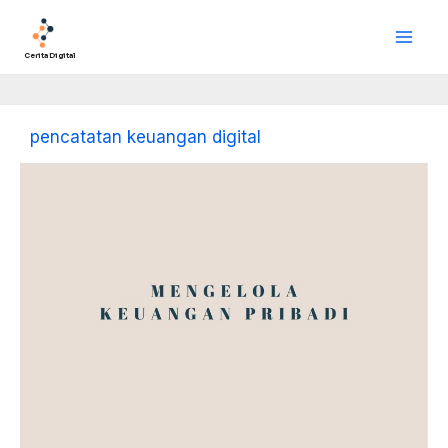
Lewati
Main
ke
Men
konten
Cerita Digital
pencatatan keuangan digital
Mengelola
Keuangan
Pribadi:
Kunci
Stabilitas
dan
Kebebasan
Finansial