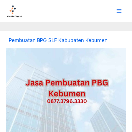
Lewati
Main
ke
Men
konten
Cerita Digital
Pembuatan BPG SLF Kabupaten Kebumen
Jasa
Pembuatan
BPG
Kabupaten
Kebumen:
Solusi
Tepat
untuk
Kebutuhan
Pembangunan
dan
Pengelolaan