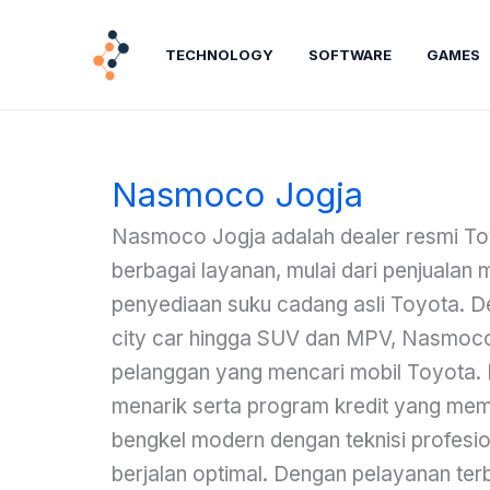
Lewati
ke
TECHNOLOGY
SOFTWARE
GAMES
konten
Nasmoco Jogja
Nasmoco Jogja adalah dealer resmi T
berbagai layanan, mulai dari penjualan m
penyediaan suku cadang asli Toyota. De
city car hingga SUV dan MPV, Nasmoco 
pelanggan yang mencari mobil Toyota. 
menarik serta program kredit yang memud
bengkel modern dengan teknisi profes
berjalan optimal. Dengan pelayanan te