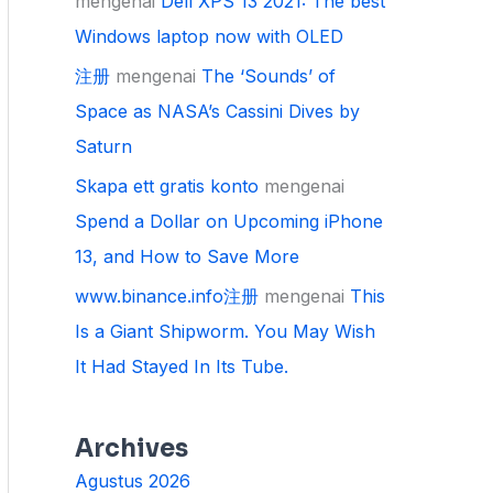
mengenai
Dell XPS 13 2021: The best
Windows laptop now with OLED
注册
mengenai
The ‘Sounds’ of
Space as NASA’s Cassini Dives by
Saturn
Skapa ett gratis konto
mengenai
Spend a Dollar on Upcoming iPhone
13, and How to Save More
www.binance.info注册
mengenai
This
Is a Giant Shipworm. You May Wish
It Had Stayed In Its Tube.
Archives
Agustus 2026