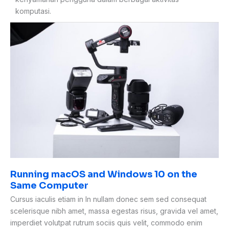
komputasi.
Running
macOS
and
Windows
10
on
the
Same
Computer
Running macOS and Windows 10 on the
Same Computer
Cursus iaculis etiam in In nullam donec sem sed consequat
scelerisque nibh amet, massa egestas risus, gravida vel amet,
imperdiet volutpat rutrum sociis quis velit, commodo enim