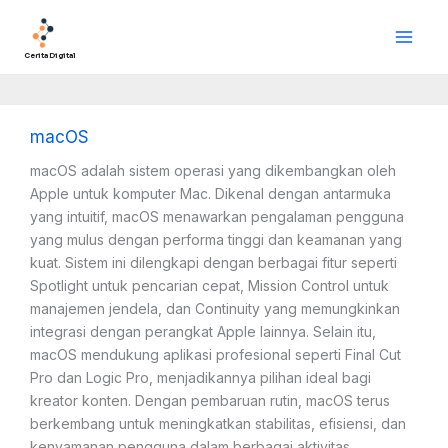
Lewati
Main
ke
Men
konten
Cerita Digital
macOS
macOS adalah sistem operasi yang dikembangkan oleh
Apple untuk komputer Mac. Dikenal dengan antarmuka
yang intuitif, macOS menawarkan pengalaman pengguna
yang mulus dengan performa tinggi dan keamanan yang
kuat. Sistem ini dilengkapi dengan berbagai fitur seperti
Spotlight untuk pencarian cepat, Mission Control untuk
manajemen jendela, dan Continuity yang memungkinkan
integrasi dengan perangkat Apple lainnya. Selain itu,
macOS mendukung aplikasi profesional seperti Final Cut
Pro dan Logic Pro, menjadikannya pilihan ideal bagi
kreator konten. Dengan pembaruan rutin, macOS terus
berkembang untuk meningkatkan stabilitas, efisiensi, dan
kenyamanan pengguna dalam berbagai aktivitas