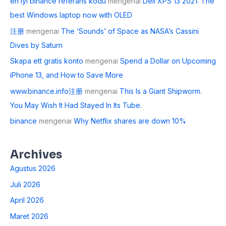
en iyi binance referans kodu
mengenai
Dell XPS 13 2021: The
best Windows laptop now with OLED
注册
mengenai
The ‘Sounds’ of Space as NASA’s Cassini
Dives by Saturn
Skapa ett gratis konto
mengenai
Spend a Dollar on Upcoming
iPhone 13, and How to Save More
www.binance.info注册
mengenai
This Is a Giant Shipworm.
You May Wish It Had Stayed In Its Tube.
binance
mengenai
Why Netflix shares are down 10%
Archives
Agustus 2026
Juli 2026
April 2026
Maret 2026