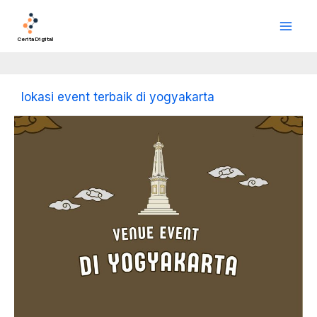
Lewati
Main
ke
Men
konten
Cerita Digital
lokasi event terbaik di yogyakarta
Venue
Event
di
Yogyakarta
Dan
Vendor
Event
Terpercaya