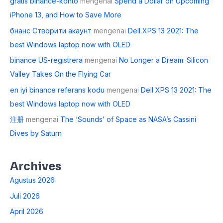
gratis binance-konto
mengenai
Spend a Dollar on Upcoming
iPhone 13, and How to Save More
бнанс Створити акаунт
mengenai
Dell XPS 13 2021: The
best Windows laptop now with OLED
binance US-registrera
mengenai
No Longer a Dream: Silicon
Valley Takes On the Flying Car
en iyi binance referans kodu
mengenai
Dell XPS 13 2021: The
best Windows laptop now with OLED
注册
mengenai
The ‘Sounds’ of Space as NASA’s Cassini
Dives by Saturn
Archives
Agustus 2026
Juli 2026
April 2026