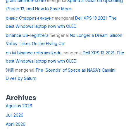
gratis binance-konto
mengenai
Spend a Dollar on Upcoming
iPhone 13, and How to Save More
бнанс Створити акаунт
mengenai
Dell XPS 13 2021: The
best Windows laptop now with OLED
binance US-registrera
mengenai
No Longer a Dream: Silicon
Valley Takes On the Flying Car
en iyi binance referans kodu
mengenai
Dell XPS 13 2021: The
best Windows laptop now with OLED
注册
mengenai
The ‘Sounds’ of Space as NASA’s Cassini
Dives by Saturn
Archives
Agustus 2026
Juli 2026
April 2026