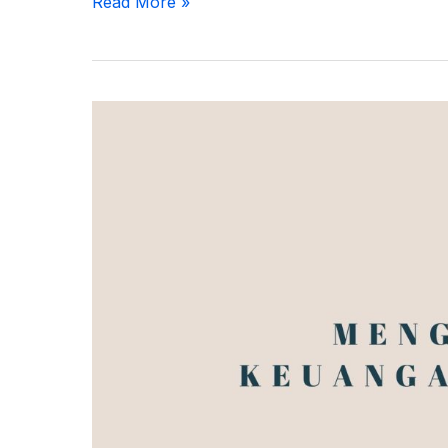
Read More »
Mengelola
Keuangan
Pribadi:
Kunci
Stabilitas
dan
Kebebasan
Finansial