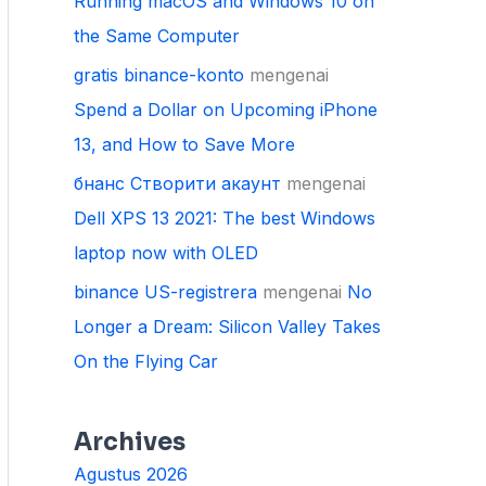
Running macOS and Windows 10 on
the Same Computer
gratis binance-konto
mengenai
Spend a Dollar on Upcoming iPhone
13, and How to Save More
бнанс Створити акаунт
mengenai
Dell XPS 13 2021: The best Windows
laptop now with OLED
binance US-registrera
mengenai
No
Longer a Dream: Silicon Valley Takes
On the Flying Car
Archives
Agustus 2026