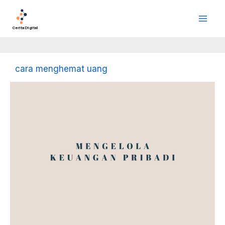
Lewati
Main
ke
Men
konten
Cerita Digital
cara menghemat uang
Mengelola
Keuangan
Pribadi:
Kunci
Stabilitas
dan
Kebebasan
Finansial