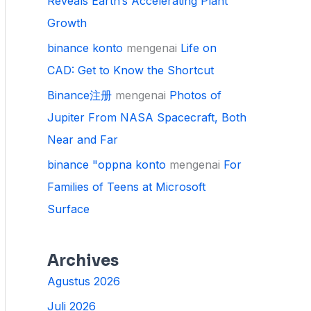
Reveals Earth’s Accelerating Plant
Growth
binance konto
mengenai
Life on
CAD: Get to Know the Shortcut
Binance注册
mengenai
Photos of
Jupiter From NASA Spacecraft, Both
Near and Far
binance "oppna konto
mengenai
For
Families of Teens at Microsoft
Surface
Archives
Agustus 2026
Juli 2026