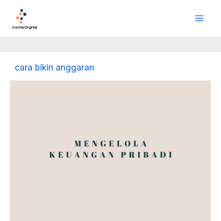
Lewati
Main
ke
Men
konten
Cerita Digital
cara bikin anggaran
Mengelola
Keuangan
Pribadi:
Kunci
Stabilitas
dan
Kebebasan
Finansial