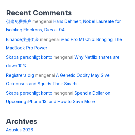
Recent Comments
创建免费账户
mengenai
Hans Dehmelt, Nobel Laureate for
Isolating Electrons, Dies at 94
Binance注册奖金
mengenai
iPad Pro M1 Chip: Bringing The
MacBook Pro Power
Skapa personligt konto
mengenai
Why Netflix shares are
down 10%
Registrera dig
mengenai
A Genetic Oddity May Give
Octopuses and Squids Their Smarts
Skapa personligt konto
mengenai
Spend a Dollar on
Upcoming iPhone 13, and How to Save More
Archives
Agustus 2026