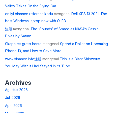
Valley Takes On the Flying Car
en iyi binance referans kodu
mengenai
Dell XPS 13 2021: The
best Windows laptop now with OLED
注册
mengenai
The ‘Sounds’ of Space as NASA’s Cassini
Dives by Saturn
Skapa ett gratis konto
mengenai
Spend a Dollar on Upcoming
iPhone 13, and How to Save More
www.binance.info注册
mengenai
This Is a Giant Shipworm.
You May Wish It Had Stayed In Its Tube.
Archives
Agustus 2026
Juli 2026
April 2026