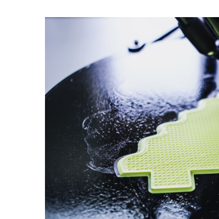
iPad
Pro
M1
Chip:
Bringing
The
MacBook
Pro
Power