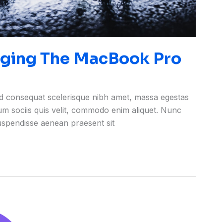
inging The MacBook Pro
ed consequat scelerisque nibh amet, massa egestas
rum sociis quis velit, commodo enim aliquet. Nunc
suspendisse aenean praesent sit