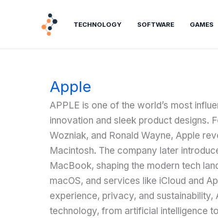
Lewati
ke
TECHNOLOGY
SOFTWARE
GAMES
konten
Apple
APPLE is one of the world’s most influe
innovation and sleek product designs. 
Wozniak, and Ronald Wayne, Apple revo
Macintosh. The company later introduced
MacBook, shaping the modern tech land
macOS, and services like iCloud and Ap
experience, privacy, and sustainability,
technology, from artificial intelligence t