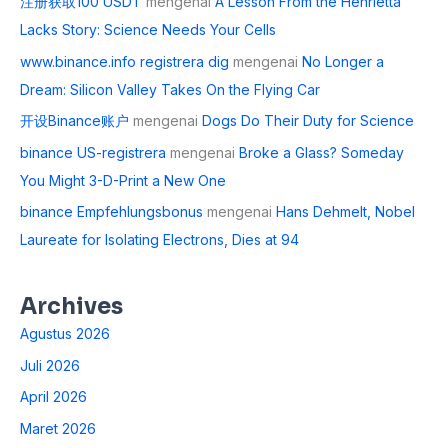
注册获取100 USDT
mengenai
A Lesson From the Henrietta
Lacks Story: Science Needs Your Cells
www.binance.info registrera dig
mengenai
No Longer a
Dream: Silicon Valley Takes On the Flying Car
开设Binance账户
mengenai
Dogs Do Their Duty for Science
binance US-registrera
mengenai
Broke a Glass? Someday
You Might 3-D-Print a New One
binance Empfehlungsbonus
mengenai
Hans Dehmelt, Nobel
Laureate for Isolating Electrons, Dies at 94
Archives
Agustus 2026
Juli 2026
April 2026
Maret 2026