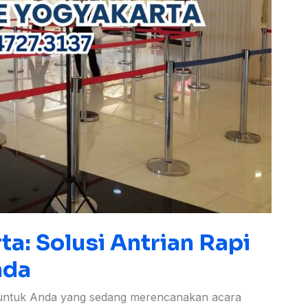
a: Solusi Antrian Rapi
nda
t untuk Anda yang sedang merencanakan acara