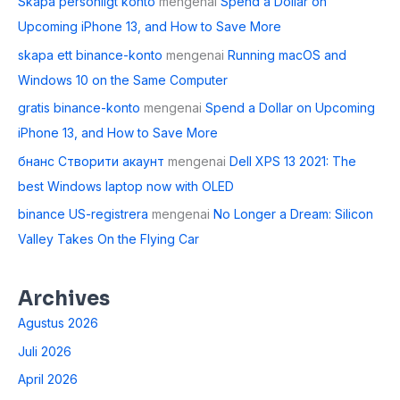
Skapa personligt konto
mengenai
Spend a Dollar on
Upcoming iPhone 13, and How to Save More
skapa ett binance-konto
mengenai
Running macOS and
Windows 10 on the Same Computer
gratis binance-konto
mengenai
Spend a Dollar on Upcoming
iPhone 13, and How to Save More
бнанс Створити акаунт
mengenai
Dell XPS 13 2021: The
best Windows laptop now with OLED
binance US-registrera
mengenai
No Longer a Dream: Silicon
Valley Takes On the Flying Car
Archives
Agustus 2026
Juli 2026
April 2026